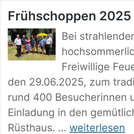
Frühschoppen 2025
Bei strahlend
hochsommerlic
Freiwillige Fe
den 29.06.2025, zum trad
rund 400 Besucherinnen u
Einladung in den gemütli
Frühschoppen
Rüsthaus. …
weiterlesen
2025