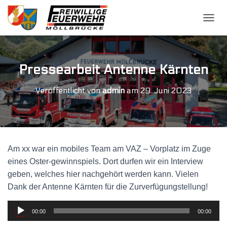
N
A
V
I
G
Pressearbeit Antenne Kärnten
A
T
Veröffentlicht von
admin
am
29. Juni 2023
I
O
N
U
M
S
Am xx war ein mobiles Team am VAZ – Vorplatz im Zuge
C
H
eines Oster-gewinnspiels. Dort durfen wir ein Interview
A
geben, welches hier nachgehört werden kann. Vielen
L
Dank der Antenne Kärnten für die Zurverfügungstellung!
T
E
Audio-
N
00:00
00:00
Player